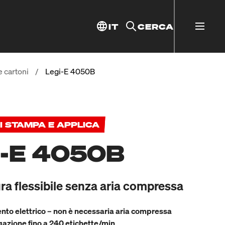
IT
CERCA
e cartoni
/
Legi-E 4050B
I STAMPA E APPLICA
I-E 4050B
ura flessibile senza aria compressa
to elettrico – non è necessaria aria compressa
ogazione fino a 240 etichette/min