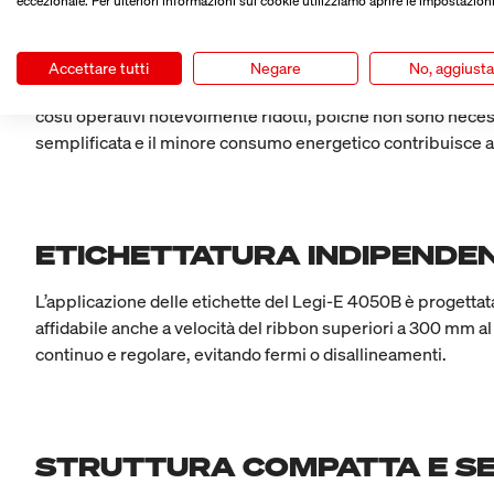
eccezionale. Per ulteriori informazioni sui cookie utilizziamo aprire le impostazioni
100 % ELETTRICO – SENZA 
Accettare tutti
Negare
No, aggiust
Il Legi-E 4050B funziona completamente senza aria compres
costi operativi notevolmente ridotti, poiché non sono nece
semplificata e il minore consumo energetico contribuisce a
ETICHETTATURA INDIPENDE
L’applicazione delle etichette del Legi-E 4050B è progettat
affidabile anche a velocità del ribbon superiori a 300 mm al s
continuo e regolare, evitando fermi o disallineamenti.
STRUTTURA COMPATTA E SE