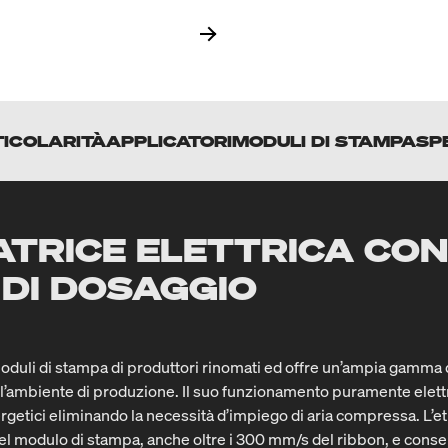
ICOLARITÀ
APPLICATORI
MODULI DI STAMPA
SP
ATRICE ELETTRICA CON
 DI DOSAGGIO
uli di stampa di produttori rinomati ed offre un’ampia gamma d
ell’ambiente di produzione. Il suo funzionamento puramente elett
ergetici eliminando la necessità d’impiego di aria compressa. L’e
del modulo di stampa, anche oltre i 300 mm/s del ribbon, e conse