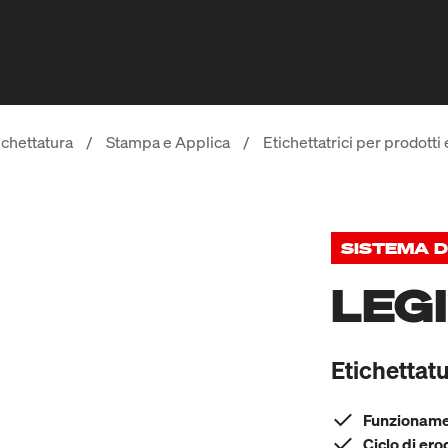
ichettatura
/
Stampa e Applica
/
Etichettatrici per prodotti 
SISTEMA D
LEG
Etichettat
Funzionamen
Ciclo di er