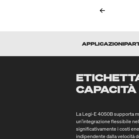
APPLICAZIONI
PART
ETICHETT
CAPACITÀ
La Legi-E 4050B supporta mod
un’integrazione flessibile n
significativamente i costi en
indipendente dalla velocità 