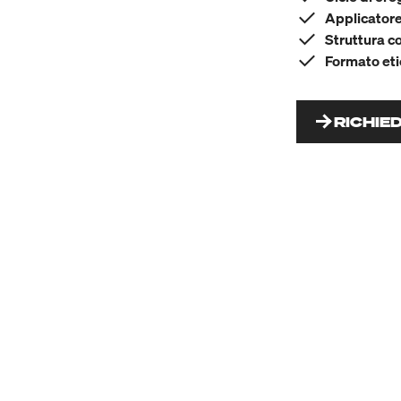
Applicatore
Struttura c
Formato eti
RICHIE