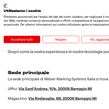
Utilizziamo i cookie
Relazione diretta con i clienti
Potremmo posizionarli per l'analisi dei dati dei nostri visitatori, per migliorare il no
VIENI A TROVARCI
sito Web, mostrare contenuti personalizzati e offrirti un'esperienza di navigazione
eccezionale. Per ulteriori informazioni sui cookie utilizziamo aprire le impostazioni
Sei curioso di vedere i prodotti da vicino? Siamo sempre felic
Accettare tutti
Negare
No, aggiust
etichettatura.
Scopri come la nostra esperienza e le nostre tecnologie poss
Sede principale
La sede principale di Weber Marking Systems Italia si trova a 
Uffici:
Via Sant'Andrea, 11/b, 20008 Bareggio MI
Magazzino:
Via Redipuglia, 8B, 20008 Bareggio MI