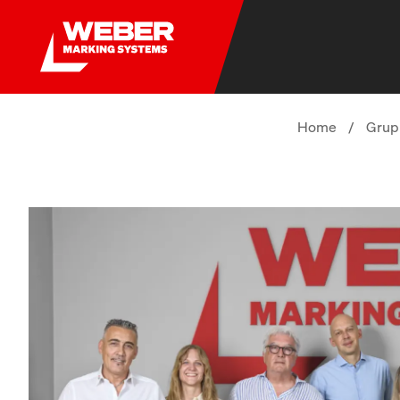
Home
/
Grup