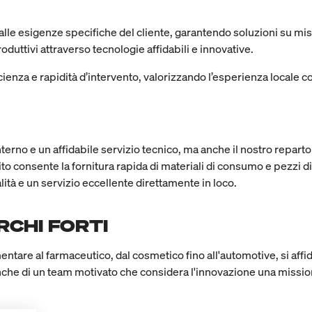
alle esigenze specifiche del cliente, garantendo soluzioni su misu
oduttivi attraverso tecnologie affidabili e innovative.
icienza e rapidità d’intervento, valorizzando l’esperienza locale co
 interno e un affidabile servizio tecnico, ma anche il nostro repa
to consente la fornitura rapida di materiali di consumo e pezzi d
tà e un servizio eccellente direttamente in loco.
CHI FORTI
mentare al farmaceutico, dal cosmetico fino all'automotive, si af
nche di un team motivato che considera l'innovazione una missio