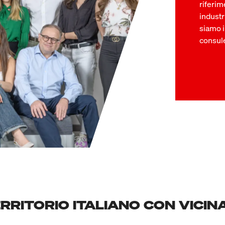
riferim
industr
siamo i
consul
ERRITORIO ITALIANO CON VICI