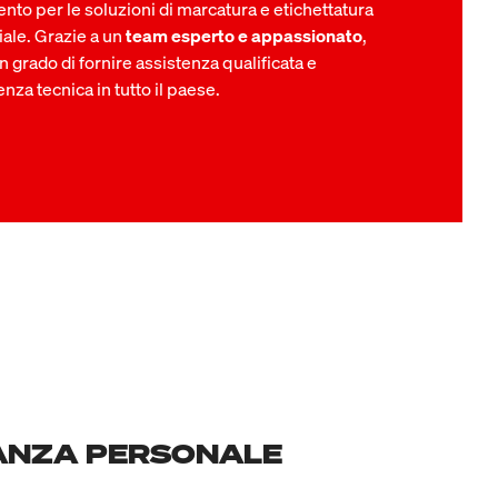
ento per le soluzioni di marcatura e etichettatura
iale. Grazie a un
team esperto e appassionato
,
n grado di fornire
assistenza qualificata e
enza tecnica
in tutto il paese.
NANZA PERSONALE