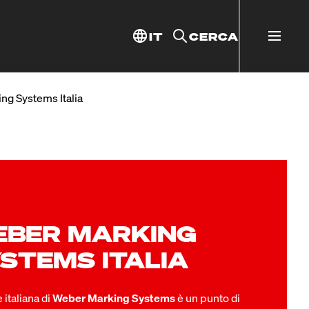
IT
CERCA
g Systems Italia
porto delle aziende italiane
EBER MARKING
STEMS ITALIA
 italiana di
Weber Marking Systems
è un punto di