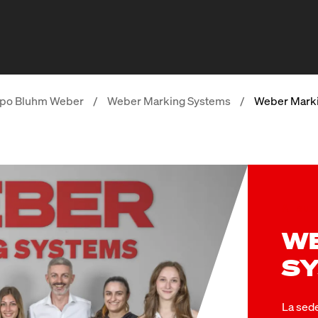
po Bluhm Weber
/
Weber Marking Systems
/
Weber Markin
A sup
W
SY
La sede