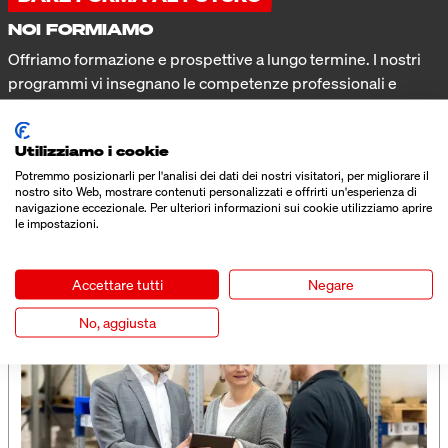
NOI FORMIAMO
Offriamo formazione e prospettive a lungo termine. I nostri
programmi vi insegnano le competenze professionali e
personali e vi preparano al meglio per il vostro futuro
professionale. Insieme, diamo forma al futuro e assicuriamo
Utilizziamo i cookie
prospettive a lungo termine.
Potremmo posizionarli per l'analisi dei dati dei nostri visitatori, per migliorare il
nostro sito Web, mostrare contenuti personalizzati e offrirti un'esperienza di
navigazione eccezionale. Per ulteriori informazioni sui cookie utilizziamo aprire
QUESTO POTREBBE INTERESSARTI
le impostazioni.
ANCHE
Accettare tutti
Negare
No, aggiusta