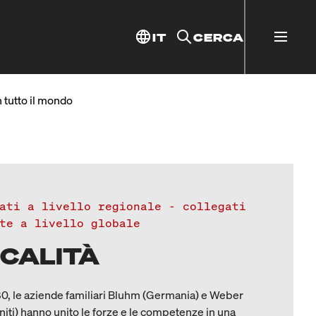
IT
CERCA
n tutto il mondo
ati a livello regionale - collegati
te a livello globale
CALITÀ
0, le aziende familiari Bluhm (Germania) e Weber
Uniti) hanno unito le forze e le competenze in una