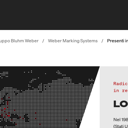
uppo Bluhm Weber
/
Weber Marking Systems
/
Presenti i
Radic
in re
LO
Nel 198
(Stati 