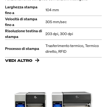
Larghezza stampa
104 mm
fino a
Velocità di stampa
305 mm/sec
fino a
Risoluzione testina di
203 dpi, 300 dpi
stampa
Trasferimento termico, Termico
Processo di stampa
diretto, RFID
VEDI ALTRO