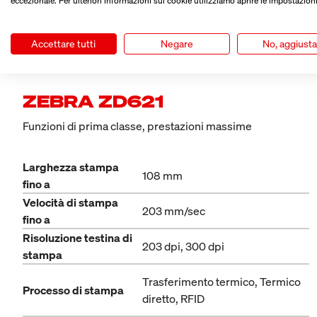
eccezionale. Per ulteriori informazioni sui cookie utilizziamo aprire le impostazioni
Accettare tutti
Negare
No, aggiust
ZEBRA ZD621
Funzioni di prima classe, prestazioni massime
Larghezza stampa
108 mm
fino a
Velocità di stampa
203 mm/sec
fino a
Risoluzione testina di
203 dpi, 300 dpi
stampa
Trasferimento termico, Termico
Processo di stampa
diretto, RFID