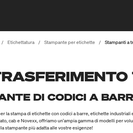
/
Etichettatura
/
Stampante per etichette
/
Stampanti a t
TRASFERIMENTO
NTE DI CODICI A BAR
 la stampa di etichette con codici a barre, etichette industriali e
, Sato, cab e Novexx, offriamo un'ampia gamma di modelli per vol
 della stampante più adatta alle vostre esigenze!