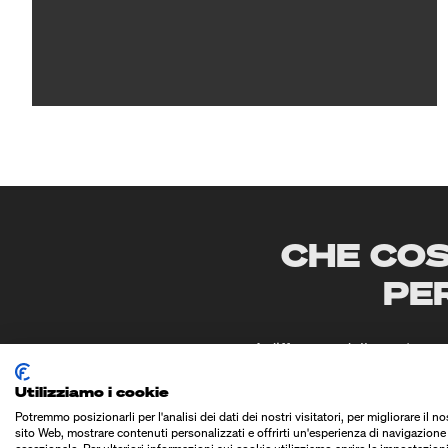
CHE COS
PE
A differenza delle nostre m
prodotti standard. Proge
Utilizziamo i cookie
coordinati — che
Potremmo posizionarli per l'analisi dei dati dei nostri visitatori, per migliorare il no
sito Web, mostrare contenuti personalizzati e offrirti un'esperienza di navigazione
I nostri sistemi di etichett