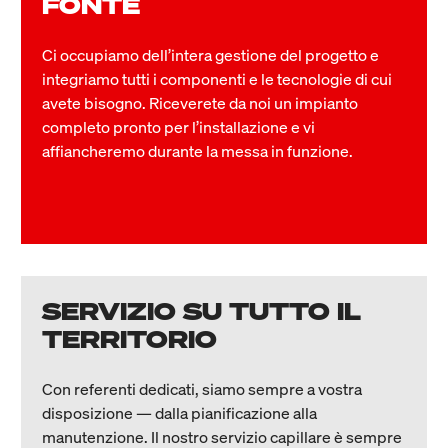
FONTE
Ci occupiamo dell’intera gestione del progetto e
integriamo tutti i componenti e le tecnologie di cui
avete bisogno. Riceverete da noi un impianto
completo pronto per l’installazione e vi
affiancheremo durante la messa in funzione.
SERVIZIO SU TUTTO IL
TERRITORIO
Con referenti dedicati, siamo sempre a vostra
disposizione — dalla pianificazione alla
manutenzione. Il nostro servizio capillare è sempre