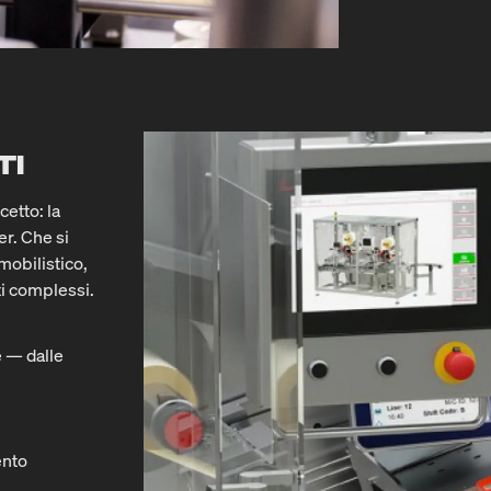
TI
etto: la
r. Che si
mobilistico,
ti complessi.
e — dalle
ento