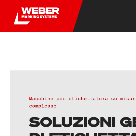
Macchine per etichettatura su misur
complesse
SOLUZIONI G