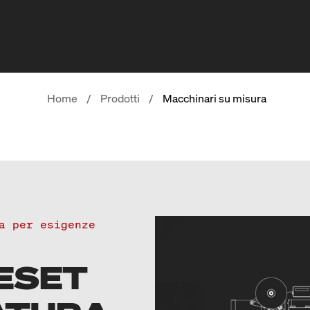
Home
/
Prodotti
/
Macchinari su misura
a per esigenze
ESET