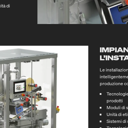
ità di
IMPIA
L’INS
Le installazi
intelligenteme
produzione co
Tecnologie
prodotti
Moduli di
Unità di et
Sistemi di