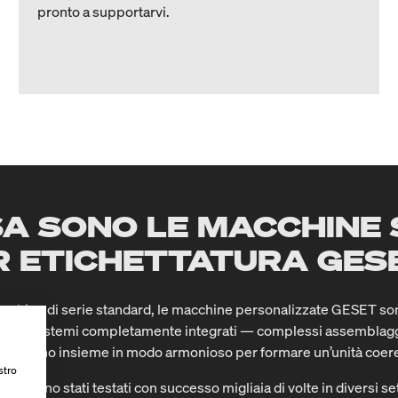
pronto a supportarvi.
A SONO LE MACCHINE 
R ETICHETTATURA GES
acchine di serie standard, le macchine personalizzate GESET so
ttiamo sistemi completamente integrati — complessi assemblagg
 lavorano insieme in modo armonioso per formare un’unità coere
stro
atura sono stati testati con successo migliaia di volte in diversi s