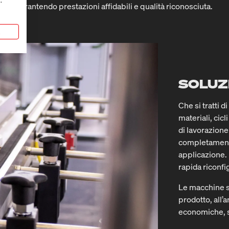
.
garantendo prestazioni affidabili e qualità riconosciuta.
a
SOLUZ
Che si tratti 
materiali, cicl
di lavorazione
completamente
applicazione. 
rapida riconfi
Le macchine s
prodotto, all’
economiche, s