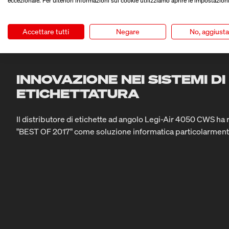
eccezionale. Per ulteriori informazioni sui cookie utilizziamo aprire le impostazioni
PREZZO
2017
Accettare tutti
Negare
No, aggiust
INNOVAZIONE NEI SISTEMI DI
ETICHETTATURA
Il distributore di etichette ad angolo Legi-Air 4050 CWS ha 
"BEST OF 2017" come soluzione informatica particolarment