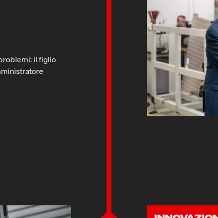
oblemi: il figlio
mministratore
INNOVAZIO