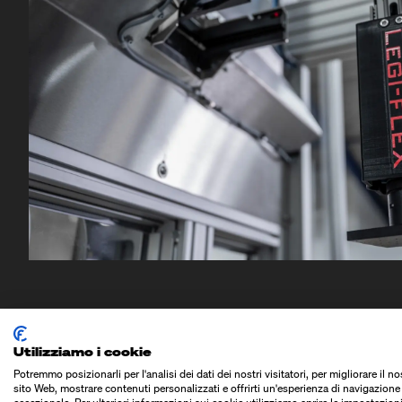
Utilizziamo i cookie
Potremmo posizionarli per l'analisi dei dati dei nostri visitatori, per migliorare il no
sito Web, mostrare contenuti personalizzati e offrirti un'esperienza di navigazione