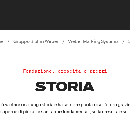
me
/
Gruppo Bluhm Weber
/
Weber Marking Systems
/
Fondazione, crescita e prezzi
STORIA
vantare una lunga storia e ha sempre puntato sul futuro grazie 
 saperne di più sulle sue tappe fondamentali, sulla crescita e su al