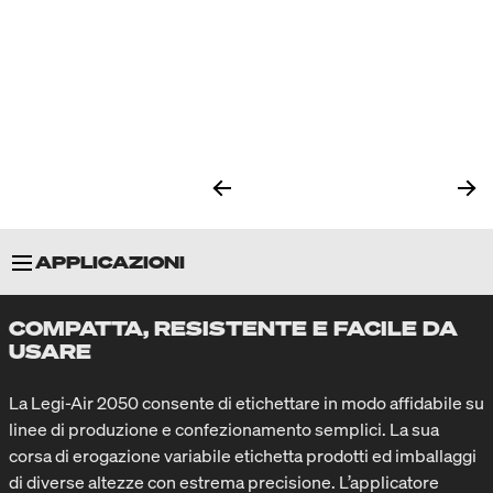
APPLICAZIONI
COMPATTA, RESISTENTE E FACILE DA
PARTICOLARITÀ
USARE
APPLICATORI
La Legi-Air 2050 consente di etichettare in modo affidabile su
linee di produzione e confezionamento semplici. La sua
corsa di erogazione variabile etichetta prodotti ed imballaggi
SPECIFICHE TECNICHE
di diverse altezze con estrema precisione. L’applicatore