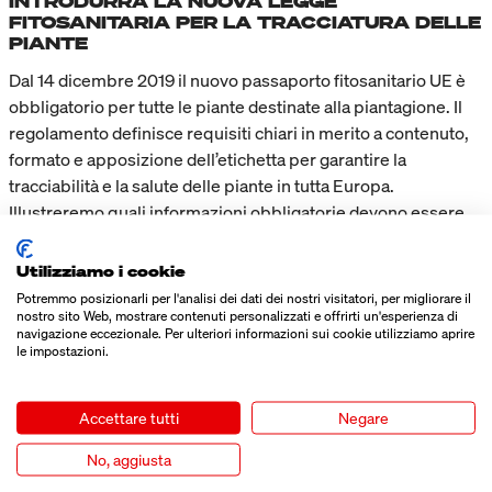
INTRODURRÀ LA NUOVA LEGGE
FITOSANITARIA PER LA TRACCIATURA DELLE
PIANTE
Dal 14 dicembre 2019 il nuovo passaporto fitosanitario UE è
obbligatorio per tutte le piante destinate alla piantagione. Il
regolamento definisce requisiti chiari in merito a contenuto,
formato e apposizione dell’etichetta per garantire la
tracciabilità e la salute delle piante in tutta Europa.
Illustreremo quali informazioni obbligatorie devono essere
incluse e come le aziende possono implementare i requisiti
in modo efficiente e conforme grazie a tecnologie di
Utilizziamo i cookie
etichettatura adeguate.
Potremmo posizionarli per l'analisi dei dati dei nostri visitatori, per migliorare il
nostro sito Web, mostrare contenuti personalizzati e offrirti un'esperienza di
LEGGI DI PIÙ
navigazione eccezionale. Per ulteriori informazioni sui cookie utilizziamo aprire
le impostazioni.
Accettare tutti
Negare
No, aggiusta