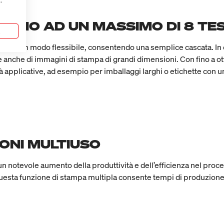
.
FINO AD UN MASSIMO DI 8 TES
a
inate in modo flessibile, consentendo una semplice cascata. I
anche di immagini di stampa di grandi dimensioni. Con fino a ott
à applicative, ad esempio per imballaggi larghi o etichette con u
IONI MULTIUSO
un notevole aumento della produttività e dell’efficienza nel pro
Questa funzione di stampa multipla consente tempi di produzione ra