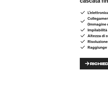
cascata fin
L’elettronic
Collegament
(Immagine 
Impilabilità
Altezza di 
Risoluzione
Raggiunge v
RICHIE