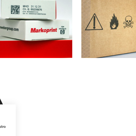
À
stro