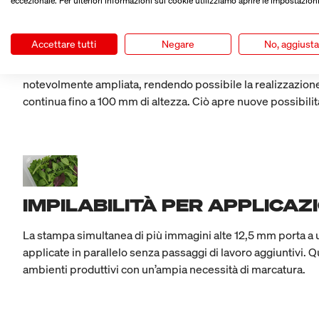
eccezionale. Per ulteriori informazioni sui cookie utilizziamo aprire le impostazioni
COLLEGAMENTO IN CASCATA 
Accettare tutti
Negare
No, aggiust
Più testine di stampa X1JET HP Stitch possono essere comb
notevolmente ampliata, rendendo possibile la realizzazione 
continua fino a 100 mm di altezza. Ciò apre nuove possibilit
IMPILABILITÀ PER APPLICAZ
La stampa simultanea di più immagini alte 12,5 mm porta a 
applicate in parallelo senza passaggi di lavoro aggiuntivi. 
ambienti produttivi con un’ampia necessità di marcatura.