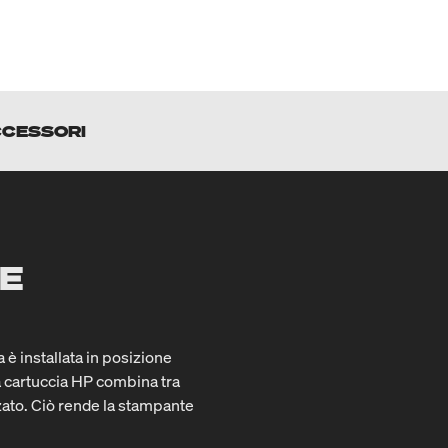
CESSORI
TE
è installata in posizione
 a cartuccia HP combina tra
zzato. Ciò rende la stampante