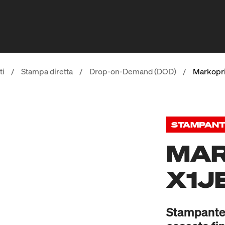
ti
/
Stampa diretta
/
Drop-on-Demand (DOD)
/
Markopri
STAMPANTE
MAR
X1J
Stampante 