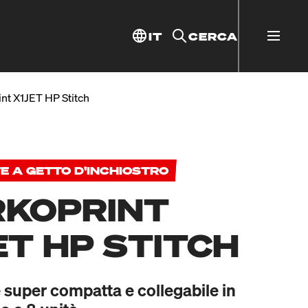
IT
CERCA
nt X1JET HP Stitch
 A GETTO D'INCHIOSTRO
KOPRINT
ET HP STITCH
super compatta e collegabile in