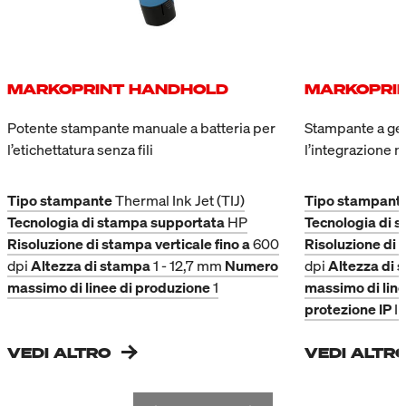
campo variabile, la maschera
di inserimento appare
automaticamente.
MARKOPRINT HANDHOLD
MARKOPRIN
Potente stampante manuale a batteria per
Stampante a get
l’etichettatura senza fili
l’integrazione n
Tipo stampante
Thermal Ink Jet (TIJ)
Tipo stampant
Tecnologia di stampa supportata
HP
Tecnologia di 
Risoluzione di stampa verticale fino a
600
Risoluzione di 
dpi
Altezza di stampa
1 - 12,7 mm
Numero
dpi
Altezza di 
massimo di linee di produzione
1
massimo di line
protezione IP
I
VEDI ALTRO
VEDI ALTR