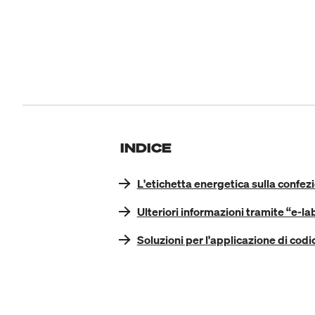
INDICE
L'etichetta energetica sulla confez
Ulteriori informazioni tramite “e-la
Soluzioni per l'applicazione di codic