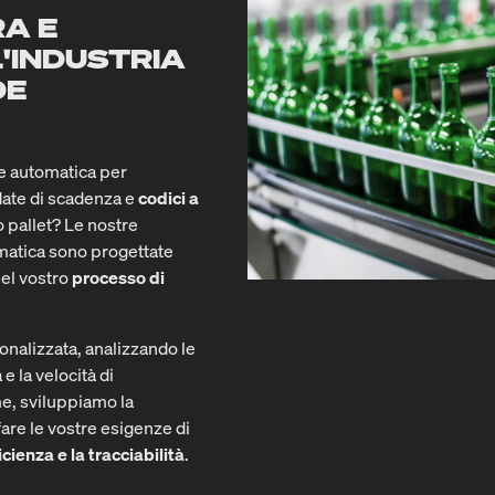
A E
L'INDUSTRIA
DE
e automatica per
date di scadenza e
codici a
o pallet? Le nostre
omatica sono progettate
el vostro
processo di
nalizzata, analizzando le
e la velocità di
e, sviluppiamo la
are le vostre esigenze di
icienza e la tracciabilità
.