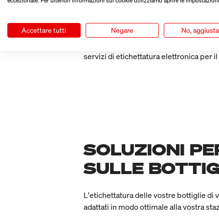
eccezionale. Per ulteriori informazioni sui cookie utilizziamo aprire le impostazioni
La
scansione del codice QR porta a un 
Accettare tutti
Negare
No, aggiust
l'accesso a queste informazioni non dev
raccolti o tracciati dati degli utenti! 
servizi di etichettatura elettronica per il
SOLUZIONI PE
SULLE BOTTIG
L'etichettatura delle vostre bottiglie di
adattati in modo ottimale alla vostra sta