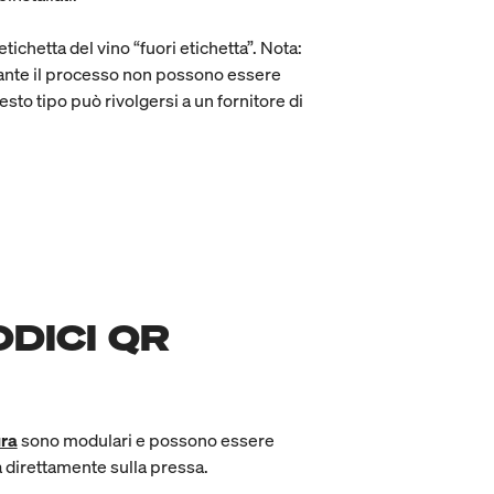
ichetta del vino “fuori etichetta”. Nota:
urante il processo non possono essere
sto tipo può rivolgersi a un fornitore di
ODICI QR
ura
sono modulari e possono essere
ta direttamente sulla pressa.