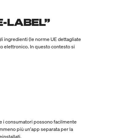
E-LABEL”
gli ingredienti (le norme UE dettagliate
o elettronico. In questo contesto si
he i consumatori possono facilmente
emmeno più un'app separata per la
installati.