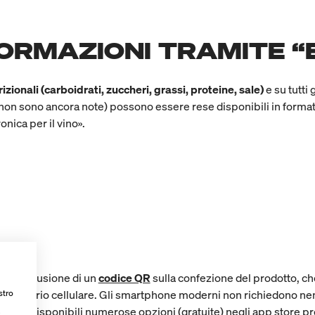
FORMAZIONI TRAMITE “
rizionali (carboidrati, zuccheri, grassi, proteine, sale)
e su tutti 
ti non sono ancora note) possono essere rese disponibili in format
onica per il vino».
ace l'inclusione di un
codice QR
sulla confezione del prodotto, c
del proprio cellulare. Gli smartphone moderni non richiedono n
stro
, sono disponibili numerose opzioni (gratuite) negli app store pre