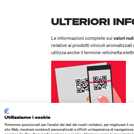
ULTERIORI IN
Le informazioni complete sui
valori nut
relative ai prodotti vinicoli aromatizza
utilizza anche il termine «etichetta elettr
Utilizziamo i cookie
In molti settori, si è già dimostrata effic
scansionare utilizzando la fotocamera 
Potremmo posizionarli per l'analisi dei dati dei nostri visitatori, per migliorare il no
sito Web, mostrare contenuti personalizzati e offrirti un'esperienza di navigazione
lettura dei codici a barre. Se necessario