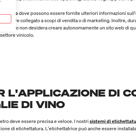
.
sito web
dove possono essere fornite ulteriori informazioni sull'et
a
e essere collegato a scopi di vendita o di marketing. Inoltre, d
Chi non può o non desidera creare autonomamente un sito web di que
 settore vinicolo.
R L'APPLICAZIONE DI C
LIE DI VINO
 vetro deve essere precisa e veloce. I nostri
sistemi di etichettat
zione di etichettatura. L'etichettatrice può anche essere installa