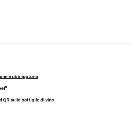
ione è obbligatoria
bel”
i QR sulle bottiglie di vino