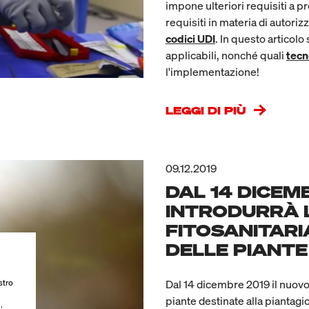
impone ulteriori requisiti a pr
requisiti in materia di autoriz
codici UDI
. In questo articolo
applicabili, nonché quali
tecn
l'implementazione!
LEGGI DI PIÙ
09.12.2019
DAL 14 DICEM
INTRODURRÀ 
FITOSANITARI
DELLE PIANTE
Dal 14 dicembre 2019 il nuovo 
stro
piante destinate alla piantagio
.