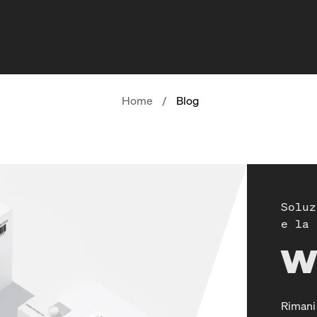
Home
/
Blog
Soluz
e la 
W
Rimani 