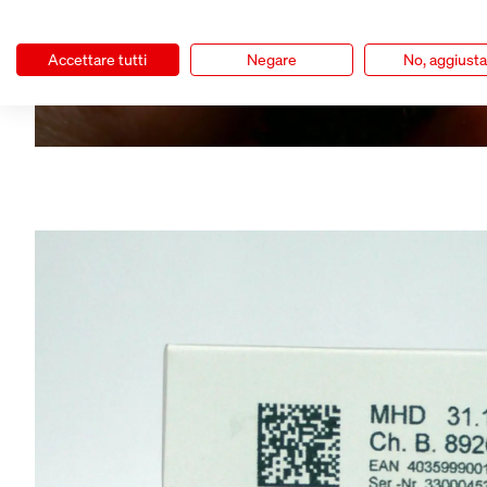
Accettare tutti
Negare
No, aggiust