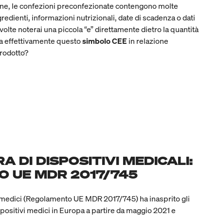
one, le confezioni preconfezionate contengono molte
edienti, informazioni nutrizionali, date di scadenza o dati
a volte noterai una piccola “e” direttamente dietro la quantità
ca effettivamente questo
simbolo CEE
in relazione
prodotto?
 DI DISPOSITIVI MEDICALI:
 UE MDR 2017/745
i medici (Regolamento UE MDR 2017/745) ha inasprito gli
spositivi medici in Europa a partire da maggio 2021 e