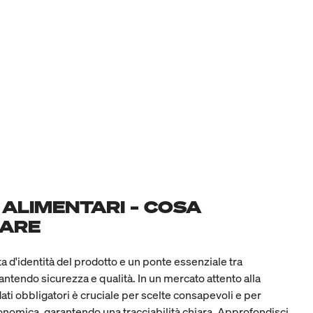
 ALIMENTARI – COSA
CARE
ta d'identità del prodotto e un ponte essenziale tra
ntendo sicurezza e qualità. In un mercato attento alla
ati obbligatori è cruciale per scelte consapevoli e per
ronomica, garantendo una tracciabilità chiara. Approfondisci