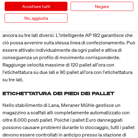
I pallet vengono etichettati individualmente in base alle
Accettare tutti
Negare
esigenze del cliente e alla destinazione finale. Alcuni pallet
No, aggiusta
devono essere etichettati su un lato con due etichette
diverse, altri in conformità GS1 su due lati adiacenti, altri
ancora su tre lati diversi. L'intelligente AP 182 garantisce che
ciò possa avvenire sulla stessa linea di confezionamento. Può
essere attivato individualmente da ogni pallet e attiva di
conseguenza un profilo di movimento corrispondente.
Raggiunge velocità massime di 120 pallet all'ora con
l'etichettatura su due lati e 90 pallet all'ora con l'etichettatura
su tre lati.
ETICHETTATURA DEI PIEDI DEI PALLET
Nello stabilimento di Lana, Meraner Mühle gestisce un
magazzino a scaffali alti completamente automatizzato con
oltre 8.000 posti pallet. Poiché i pallet Euro danneggiati
possono causare problemi durante lo stoccaggio, tutti i pallet
devono essere controllati in anticipo presso la stazione di