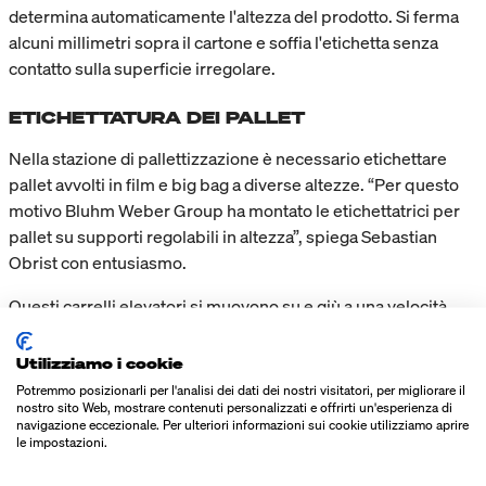
determina automaticamente l'altezza del prodotto. Si ferma
alcuni millimetri sopra il cartone e soffia l'etichetta senza
contatto sulla superficie irregolare.
ETICHETTATURA DEI PALLET
Nella stazione di pallettizzazione è necessario etichettare
pallet avvolti in film e big bag a diverse altezze. “Per questo
motivo Bluhm Weber Group ha montato le etichettatrici per
pallet su supporti regolabili in altezza”, spiega Sebastian
Obrist con entusiasmo.
Questi carrelli elevatori si muovono su e giù a una velocità
che non richiede barriere di protezione. Inoltre, grazie alla
loro struttura intrinsecamente sicura, le etichettatrici stesse
Utilizziamo i cookie
non necessitano di alcuna recinzione di protezione.
Potremmo posizionarli per l'analisi dei dati dei nostri visitatori, per migliorare il
Completamente incapsulate e dotate di chiusure
nostro sito Web, mostrare contenuti personalizzati e offrirti un'esperienza di
navigazione eccezionale. Per ulteriori informazioni sui cookie utilizziamo aprire
automatiche, sono ben protette dall'ambiente di produzione
le impostazioni.
polveroso del mulino.