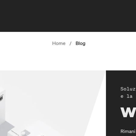
Home
/
Blog
Soluz
e la 
W
Rimani 