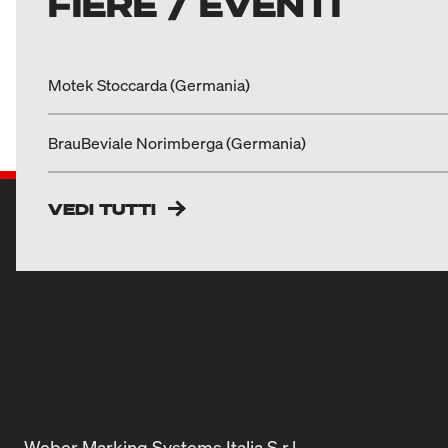
FIERE / EVENTI
Motek Stoccarda (Germania)
BrauBeviale Norimberga (Germania)
VEDI TUTTI
Weber Marking Systems Italia S.r.l.