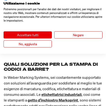
QUALI SONO GLI STANDARD SUI
Utilizziamo i cookie
CODICI A BARRE?
Potremmo posizionarli per l'analisi dei dati dei nostri visitatori, per migliorare il
nostro sito Web, mostrare contenuti personalizzati e offrirti un'esperienza di
Sia il codice QR che il Datamatrix applicano lo standard ISO:
navigazione eccezionale. Per ulteriori informazioni sui cookie utilizziamo aprire
le impostazioni.
Codice QR: ISO/IEC 18004
Matrice di dati: ISO/IEC 16022
Accettare tutti
Negare
D’altra parte, solo il Datamatrix è omologato da GS1 per
prodotti sanitari, automobilistici e aerospaziali.
No, aggiusta
QUALI SOLUZIONI PER LA STAMPA DI
CODICI A BARRE?
In Weber Marking Systems, sei costantemente supportato
con soluzioni all’avanguardia per soddisfare al meglio le tue
esigenze di marcatura, codifica, etichettatura e materiali di
consumo associati. Le
etichettatrici industriali
, così come
le stampanti a
getto d’inchiostro Markoprint
, sono sistemi
perfettamente adatti per l’integrazione nelle vostre linee di