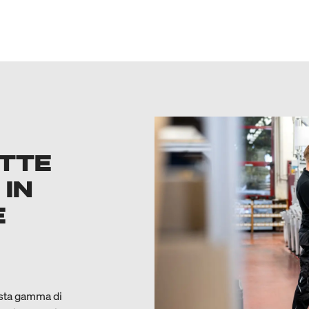
ETTE
 IN
E
asta gamma di