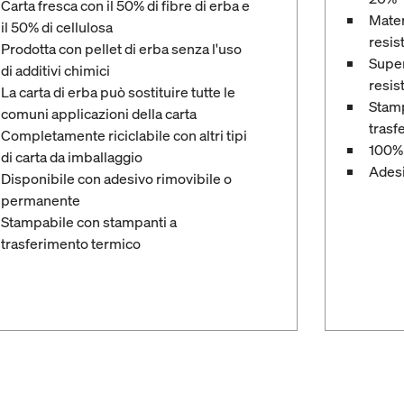
Carta fresca con il 50% di fibre di erba e
Mater
il 50% di cellulosa
resis
Prodotta con pellet di erba senza l'uso
Super
di additivi chimici
resis
La carta di erba può sostituire tutte le
Stamp
comuni applicazioni della carta
trasf
Completamente riciclabile con altri tipi
100% 
di carta da imballaggio
Adesi
Disponibile con adesivo rimovibile o
permanente
Stampabile con stampanti a
trasferimento termico