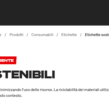
e
/
Prodotti
/
Consumabili
/
Etichette
/
Etichette sost
IENTE
TENIBILI
nimizzando l'uso delle risorse. La riciclabilità dei materiali utili
sto contesto.