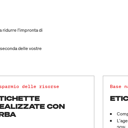
a ridurre l'impronta di
A seconda delle vostre
sparmio delle risorse
Base n
TICHETTE
ETI
EALIZZATE CON
RBA
Compo
L'agen
20%