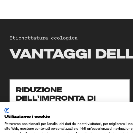
Etichettatura ecologica
VANTAGGI DELL
RIDUZIONE
DELL'IMPRONTA DI
CARBONIO
Utilizziamo i cookie
Le etichette sostenibili sono realizzate con
Potremmo posizionarli per l'analisi dei dati dei nostri visitatori, per migliorare il no
materiali ecologici che richiedono meno energia e
sito Web, mostrare contenuti personalizzati e offrirti un'esperienza di navigazione