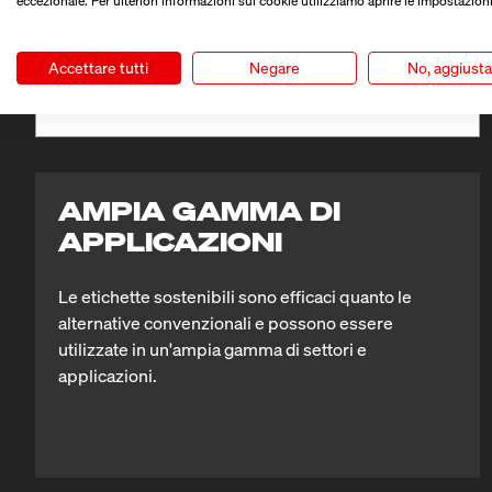
eccezionale. Per ulteriori informazioni sui cookie utilizziamo aprire le impostazioni
risorse per la loro produzione, riducendo così le
emissioni di CO₂.
Accettare tutti
Negare
No, aggiust
AMPIA GAMMA DI
APPLICAZIONI
Le etichette sostenibili sono efficaci quanto le
alternative convenzionali e possono essere
utilizzate in un'ampia gamma di settori e
applicazioni.