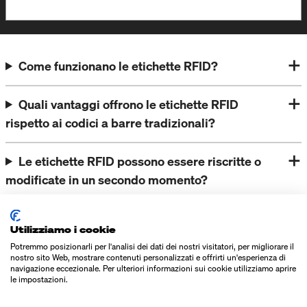
Come funzionano le etichette RFID?
Quali vantaggi offrono le etichette RFID
rispetto ai codici a barre tradizionali?
Le etichette RFID possono essere riscritte o
modificate in un secondo momento?
Le etichette RFID sono visibili?
Utilizziamo i cookie
Potremmo posizionarli per l'analisi dei dati dei nostri visitatori, per migliorare il
Qual è la portata delle etichette RFID?
nostro sito Web, mostrare contenuti personalizzati e offrirti un'esperienza di
navigazione eccezionale. Per ulteriori informazioni sui cookie utilizziamo aprire
le impostazioni.
Le etichette RFID sono resistenti alle