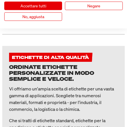
intemperie e alla temperatura?
Accettare tutti
Negare
No, aggiusta
Le etichette RFID sono sicure contro l'accesso
non autorizzato?
ETICHETTE DI ALTA QUALITÀ
ORDINATE ETICHETTE
PERSONALIZZATE IN MODO
SEMPLICE E VELOCE.
Vi offriamo un'ampia scelta di etichette per una vasta
gamma di applicazioni. Scegliete tra numerosi
materiali, formati e proprietà - per l'industria, il
commercio, la logistica o la chimica.
Che si tratti di etichette standard, etichette per la