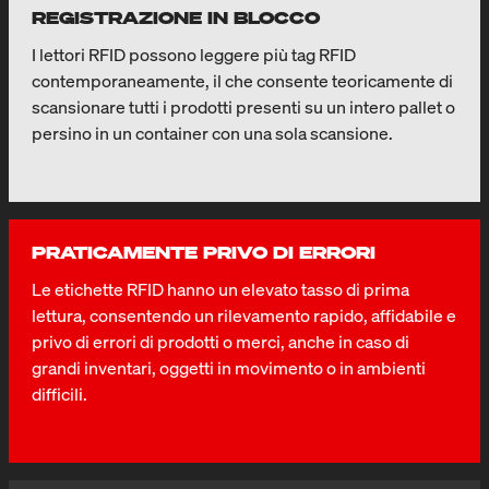
REGISTRAZIONE IN BLOCCO
I lettori RFID possono leggere più tag RFID
contemporaneamente, il che consente teoricamente di
scansionare tutti i prodotti presenti su un intero pallet o
persino in un container con una sola scansione.
PRATICAMENTE PRIVO DI ERRORI
Le etichette RFID hanno un elevato tasso di prima
lettura, consentendo un rilevamento rapido, affidabile e
privo di errori di prodotti o merci, anche in caso di
grandi inventari, oggetti in movimento o in ambienti
difficili.