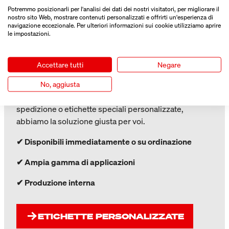
PERSONALIZZATE IN MODO
Potremmo posizionarli per l'analisi dei dati dei nostri visitatori, per migliorare il
nostro sito Web, mostrare contenuti personalizzati e offrirti un'esperienza di
SEMPLICE E VELOCE.
navigazione eccezionale. Per ulteriori informazioni sui cookie utilizziamo aprire
le impostazioni.
Vi offriamo un'ampia scelta di etichette per una vasta
gamma di applicazioni. Scegliete tra numerosi
materiali, formati e proprietà - per l'industria, il
Accettare tutti
Negare
commercio, la logistica o la chimica.
No, aggiusta
Che si tratti di etichette standard, etichette per la
spedizione o etichette speciali personalizzate,
abbiamo la soluzione giusta per voi.
✔
Disponibili immediatamente o su ordinazione
✔
Ampia gamma di applicazioni
✔
Produzione interna
ETICHETTE PERSONALIZZATE