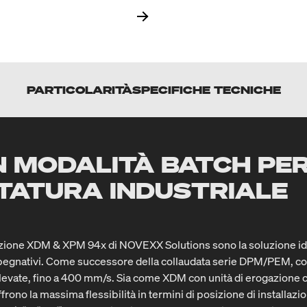
PARTICOLARITÀ
SPECIFICHE TECNICHE
N MODALITÀ BATCH PE
TTATURA INDUSTRIALE
azione XDM & XPM 94x di NOVEXX Solutions sono la soluzione ide
mpegnativi. Come successore della collaudata serie DPM/PEM, co
 elevate, fino a 400 mm/s. Sia come XDM con unità di erogazion
frono la massima flessibilità in termini di posizione di installaz