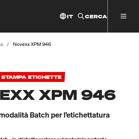
IT
CERCA
pa
/
Novexx XPM 946
 STAMPA ETICHETTE
EXX XPM 946
modalità Batch per l’etichettatura