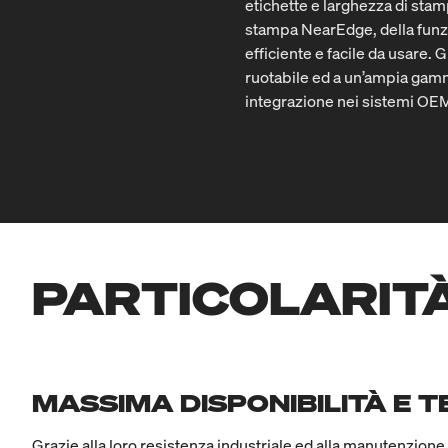
etichette e larghezza di stamp
stampa NearEdge, della funzio
efficiente e facile da usare.
ruotabile ed a un’ampia gamm
integrazione nei sistemi OEM e
PARTICOLARIT
MASSIMA DISPONIBILITÀ E TE
Grazie alla loro resistenza industriale ed alla manutenzion