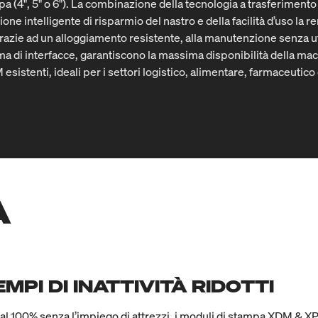
a (4", 5" o 6"). La combinazione della tecnologia a trasferimento 
ne intelligente di risparmio del nastro e della facilità d’uso la 
 Grazie ad un alloggiamento resistente, alla manutenzione senza ute
a di interfacce, garantiscono la massima disponibilità della mac
sistenti, ideali per i settori logistico, alimentare, farmaceutico
À
MPI DI INATTIVITÀ RIDOTTI
e al 100% senza l’impiego di attrezzi, i moduli di stampa XDM & 