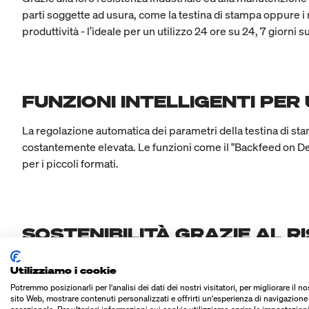
parti soggette ad usura, come la testina di stampa oppure i 
produttività - l’ideale per un utilizzo 24 ore su 24, 7 giorni su
FUNZIONI INTELLIGENTI PER
La regolazione automatica dei parametri della testina di sta
costantemente elevata. Le funzioni come il "Backfeed on De
per i piccoli formati.
SOSTENIBILITÀ GRAZIE AL R
La funzione opzionale di risparmio della pellicola interromp
Utilizziamo i cookie
e l’impatto ambientale. Inoltre, la durata della testina di st
Potremmo posizionarli per l'analisi dei dati dei nostri visitatori, per migliorare il no
sito Web, mostrare contenuti personalizzati e offrirti un'esperienza di navigazione