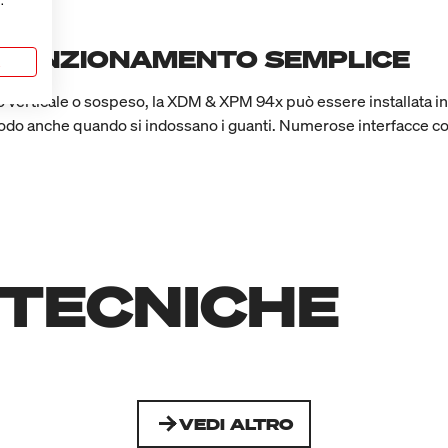
.
E FUNZIONAMENTO SEMPLICE
a
io verticale o sospeso, la XDM & XPM 94x può essere installata in 
modo anche quando si indossano i guanti. Numerose interfacce c
 TECNICHE
VEDI ALTRO