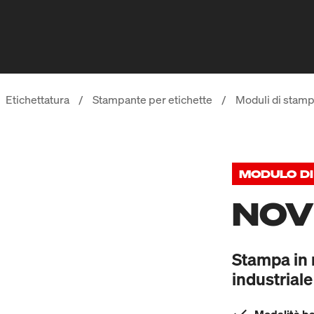
Etichettatura
/
Stampante per etichette
/
Moduli di stam
MODULO DI
NOV
Stampa in 
industriale