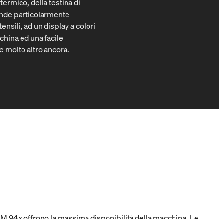
termico, della testina di
rende particolarmente
nsili, ad un display a colori
china ed una facile
 e molto altro ancora.
XPM 94x offrono la massima disponibilità della macchina. Le