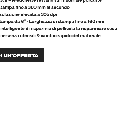
tch – le etichette restano sul materiale portante
 stampa fino a 300 mm al secondo
soluzione elevata a 305 dpi
tampa da 6" - Larghezza di stampa fino a 160 mm
intelligente di risparmio di pellicola fa risparmiare costi
e senza utensili & cambio rapido del materiale
DI UN'OFFERTA