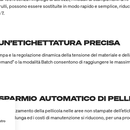
rulli, possono essere sostituite in modo rapido e semplice, riduc
 7.
 UN’ETICHETTATURA PRECISA
mpa e la regolazione dinamica della tensione del materiale e dell
mand" o la modalità Batch consentono di raggiungere le massime
ISPARMIO AUTOMATICO DI PEL
e l’avanzamento della pellicola nelle aree non stampate dell’etich
ampa si allunga ed i costi di manutenzione si riducono, per una pr
stro