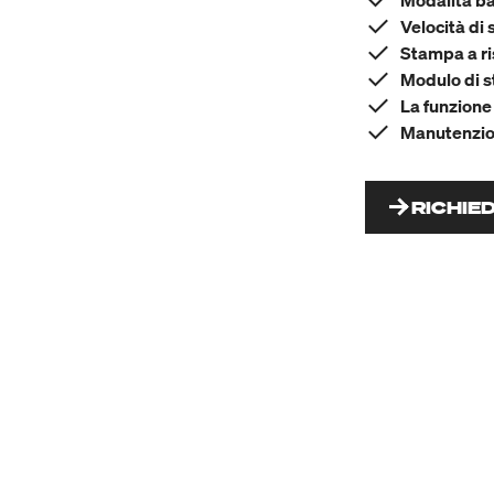
Modalità ba
Velocità di
Stampa a ri
Modulo di s
La funzione 
Manutenzion
RICHIE