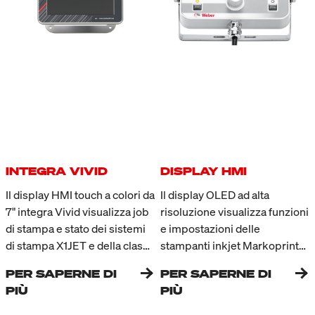
INTEGRA VIVID
DISPLAY HMI
Il display HMI touch a colori da
Il display OLED ad alta
7" integra Vivid visualizza job
risoluzione visualizza funzioni
di stampa e stato dei sistemi
e impostazioni delle
di stampa X1JET e della classe
stampanti inkjet Markoprint
PP. A colpo d’occhio si vede
della serie X1JET. Stato della
PER SAPERNE DI
PER SAPERNE DI
se il sistema sta stampando, il
stampante, parametri e
PIÙ
PIÙ
livello d’inchiostro delle
immagini di stampa possono
cartucce e la velocità di
essere controllati e modificati,