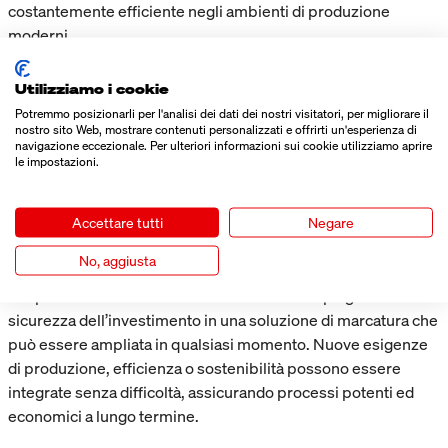
costantemente efficiente negli ambienti di produzione
moderni.
Utilizziamo i cookie
LIVELLI DI PRESTAZIONI CHIARI PER
Potremmo posizionarli per l'analisi dei dati dei nostri visitatori, per migliorare il
SOLUZIONI DI STAMPA FLESSIBILI E
nostro sito Web, mostrare contenuti personalizzati e offrirti un'esperienza di
SCALABILI
navigazione eccezionale. Per ulteriori informazioni sui cookie utilizziamo aprire
le impostazioni.
Il Coding Score, sviluppato appositamente, semplifica la
scelta e la configurazione dei sistemi di stampa Markoprint. I
livelli di prestazioni – PRINT, BASIC, ADVANCED, PRO e
Accettare tutti
Negare
ULTIMATE – sono chiaramente definiti, facilmente
No, aggiusta
comparabili e variano a seconda del sistema. Ciò crea
trasparenza nella decisione e allo stesso tempo garantisce
sicurezza dell’investimento in una soluzione di marcatura che
può essere ampliata in qualsiasi momento. Nuove esigenze
di produzione, efficienza o sostenibilità possono essere
integrate senza difficoltà, assicurando processi potenti ed
economici a lungo termine.