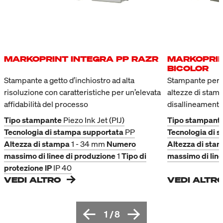
immagini di stampa con
campo variabile, la maschera
di inserimento appare
automaticamente.
MARKOPRINT INTEGRA PP RAZR
MARKOPRIN
BICOLOR
Stampante a getto d’inchiostro ad alta
Stampante per g
risoluzione con caratteristiche per un’elevata
altezze di stam
affidabilità del processo
disallineament
Tipo stampante
Piezo Ink Jet (PIJ)
Tipo stampant
Tecnologia di stampa supportata
PP
Tecnologia di 
Altezza di stampa
1 - 34 mm
Numero
Altezza di sta
massimo di linee di produzione
1
Tipo di
massimo di line
protezione IP
IP 40
VEDI ALTRO
VEDI ALTR
1
/
8