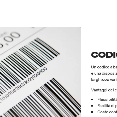
CODI
Un codice a b
è una disposiz
larghezza vari
Vantaggi dei c
Flessibilit
Facilità d
Costo con