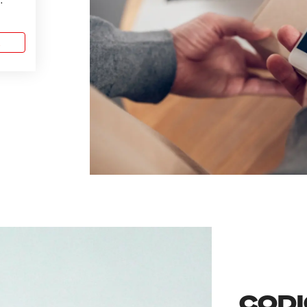
.
a
CODI