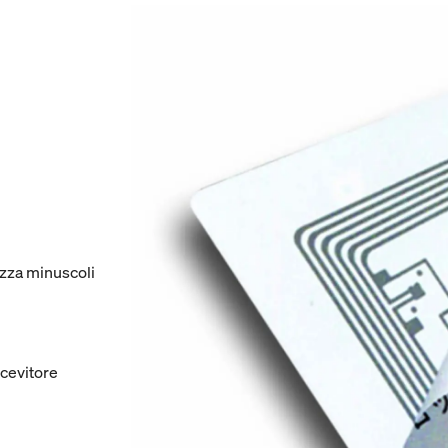
izza minuscoli
icevitore