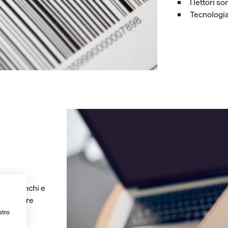
I lettori s
Tecnologi
ati bianchi e
può essere
stro