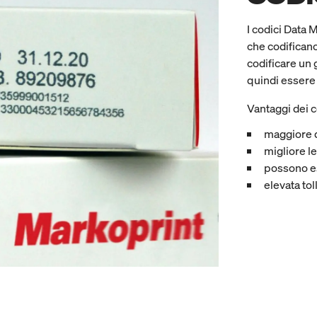
I codici Data 
che codificano
codificare un 
quindi essere u
Vantaggi dei c
maggiore de
migliore l
possono es
elevata tol