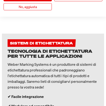
l'integrazione di nuove tecnologie consentono alle aziende di
No, aggiusta
ottimizzare i loro processi produttivi e di aumentare la loro
competitività.
SISTEMI DI ETICHETTATURA
TECNOLOGIA DI ETICHETTATURA
PER TUTTE LE APPLICAZIONI
Weber Marking Systems è un produttore di sistemi di
etichettatura professionali che padroneggiano
l'etichettatura automatica di tutti i tipi di prodotti e
imballaggi. Saremo lieti di consigliarvi personalmente
presso la vostra sede!
✔ Facile integrazione