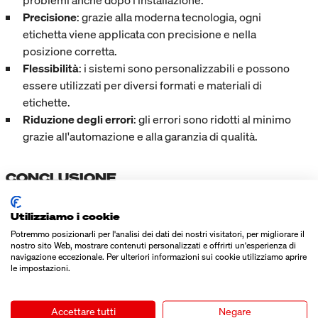
problemi anche dopo l'installazione.
Precisione
: grazie alla moderna tecnologia, ogni
etichetta viene applicata con precisione e nella
posizione corretta.
Flessibilità
: i sistemi sono personalizzabili e possono
essere utilizzati per diversi formati e materiali di
etichette.
Riduzione degli errori
: gli errori sono ridotti al minimo
grazie all'automazione e alla garanzia di qualità.
CONCLUSIONE
La
tecnologia di etichettatura
di Bluhm offre soluzioni
Utilizziamo i cookie
complete per un'etichettatura precisa ed efficiente dei
Potremmo posizionarli per l'analisi dei dati dei nostri visitatori, per migliorare il
prodotti, in grado di soddisfare i requisiti dell'industria
nostro sito Web, mostrare contenuti personalizzati e offrirti un'esperienza di
moderna. Combinando sistemi di stampa ad alte prestazioni
navigazione eccezionale. Per ulteriori informazioni sui cookie utilizziamo aprire
le impostazioni.
e macchine etichettatrici innovative, Bluhm garantisce una
soluzione affidabile e flessibile per diversi settori industriali.
Il continuo sviluppo della tecnologia di etichettatura e
Accettare tutti
Negare