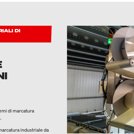
IALI DI
E
NI
emi di marcatura
.
 marcatura industriale da