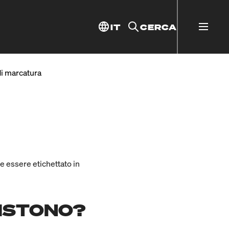
IT
CERCA
di marcatura
ve essere etichettato in
SISTONO?