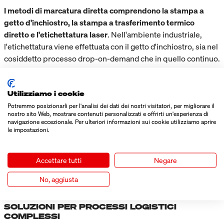
I metodi di marcatura diretta comprendono la stampa a
getto d'inchiostro, la stampa a trasferimento termico
diretto e l'etichettatura laser
. Nell'ambiente industriale,
l'etichettatura viene effettuata con il getto d'inchiostro, sia nel
cosiddetto processo drop-on-demand che in quello continuo.
Un'alternativa alla marcatura diretta di prodotti e
imballaggi è l'etichettatura.
È adatta, ad esempio, per le
Utilizziamo i cookie
applicazioni in cui la stampa è fuori questione o poco pratica.
Potremmo posizionarli per l'analisi dei dati dei nostri visitatori, per migliorare il
Inoltre, l'uso di etichette prestampate multicolore offre
nostro sito Web, mostrare contenuti personalizzati e offrirti un'esperienza di
navigazione eccezionale. Per ulteriori informazioni sui cookie utilizziamo aprire
possibilità più ampie rispetto alla stampa o alla marcatura
le impostazioni.
pura (monocolore). I distributori di etichette possono anche
applicare informazioni in posizioni variabili e le unità non
Accettare tutti
Negare
devono correre lungo il nastro a una distanza fissa dal sistema
di etichettatura.
No, aggiusta
DALLA SEMPLICE ETICHETTATURA ALLE
SOLUZIONI PER PROCESSI LOGISTICI
COMPLESSI