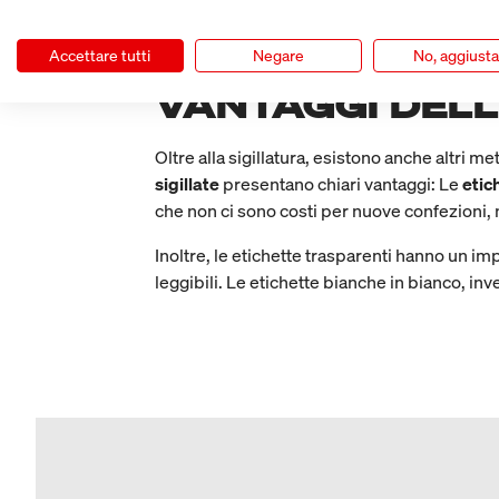
Etichette di carta che si strappano quand
Accettare tutti
Negare
No, aggiust
VANTAGGI DELL
Oltre alla sigillatura, esistono anche altri m
sigillate
presentano chiari vantaggi: Le
etic
che non ci sono costi per nuove confezioni, 
Inoltre, le etichette trasparenti hanno un im
leggibili. Le etichette bianche in bianco, in