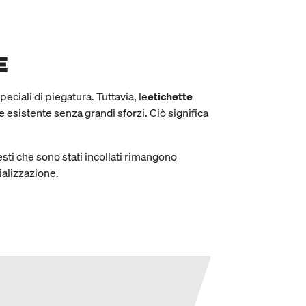
E
eciali di piegatura. Tuttavia, le
etichette
esistente senza grandi sforzi. Ciò significa
esti che sono stati incollati rimangono
ializzazione.