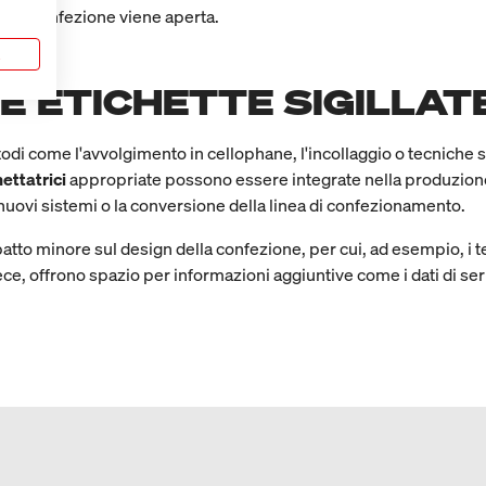
o la confezione viene aperta.
a
E ETICHETTE SIGILLAT
etodi come l'avvolgimento in cellophane, l'incollaggio o tecniche sp
hettatrici
appropriate possono essere integrate nella produzione 
nuovi sistemi o la conversione della linea di confezionamento.
patto minore sul design della confezione, per cui, ad esempio, i t
vece, offrono spazio per informazioni aggiuntive come i dati di ser