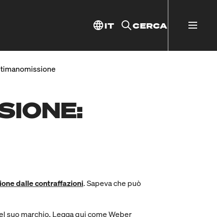
IT
CERCA
ntimanomissione
SIONE:
ione dalle contraffazioni
. Sapeva che può
nel suo marchio. Legga qui come Weber