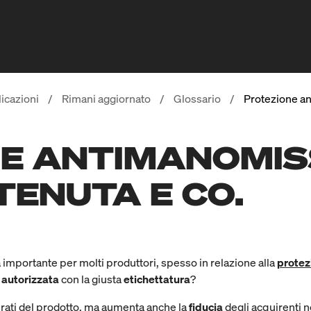
icazioni
/
Rimani aggiornato
/
Glossario
/
Protezione a
E ANTIMANOMIS
 TENUTA E CO.
importante per molti produttori, spesso in relazione alla
protez
 autorizzata
con la giusta
etichettatura
?
irati del prodotto, ma aumenta anche la
fiducia
degli acquirenti 