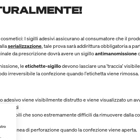
ATURALMENTE!
ti cosmetici: I sigilli adesivi assicurano al consumatore che il pro
 alla
serializzazione
, tale prova sarà addirittura obbligatoria a par
cinale da prescrizione dovrà avere un sigillo
antimanomissione
c
missione, le
etichette-sigillo
devono lasciare una 'traccia' visibi
do irreversibile la confezione quando l'etichetta viene rimossa
to adesivo viene visibilmente distrutto e viene visualizzato un av
documenti
nti visibili che sono estremamente difficili da rimuovere dalla c
stro
lungo la linea di perforazione quando la confezione viene aperta.
sce
.