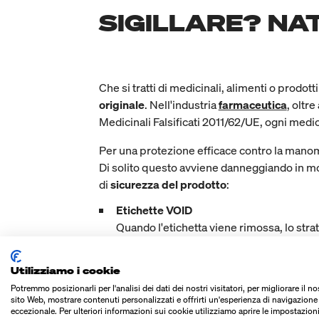
SIGILLARE? N
Che si tratti di medicinali, alimenti o prodot
originale
. Nell'industria
farmaceutica
, oltre
Medicinali Falsificati 2011/62/UE, ogni medi
Per una protezione efficace contro la mano
Di solito questo avviene danneggiando in mo
di
sicurezza del prodotto
:
Etichette VOID
Quando l'etichetta viene rimossa, lo stra
Etichette realizzate con pellicola per 
La rimozione dell'etichetta lascia framme
Utilizziamo i cookie
Etichette perforate
Potremmo posizionarli per l'analisi dei dati dei nostri visitatori, per migliorare il no
L'etichetta viene visibilmente distrutta 
sito Web, mostrare contenuti personalizzati e offrirti un'esperienza di navigazione
Etichette con sigillo di freschezza o stri
eccezionale. Per ulteriori informazioni sui cookie utilizziamo aprire le impostazioni