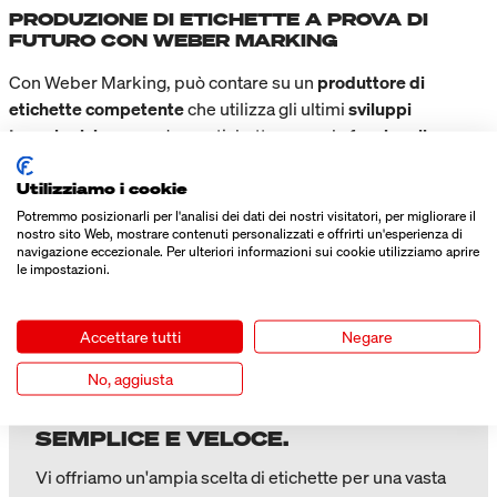
PRODUZIONE DI ETICHETTE A PROVA DI
FUTURO CON WEBER MARKING
Con Weber Marking, può contare su un
produttore di
etichette competente
che utilizza gli ultimi
sviluppi
tecnologici
per produrre etichette non solo
funzionali
, ma
anche
innovative
ed
ecologiche
. Garantiamo la
massima
flessibilità
per assicurarle sempre la
migliore soluzione di
Utilizziamo i cookie
etichettatura possibile
per i suoi prodotti.
Potremmo posizionarli per l'analisi dei dati dei nostri visitatori, per migliorare il
nostro sito Web, mostrare contenuti personalizzati e offrirti un'esperienza di
navigazione eccezionale. Per ulteriori informazioni sui cookie utilizziamo aprire
le impostazioni.
Accettare tutti
Negare
ETICHETTE DI ALTA QUALITÀ
No, aggiusta
ORDINATE ETICHETTE
PERSONALIZZATE IN MODO
SEMPLICE E VELOCE.
Vi offriamo un'ampia scelta di etichette per una vasta