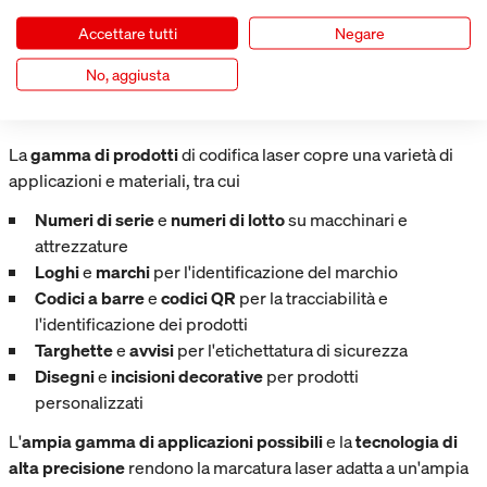
codifica laser è una soluzione ecologica che genera
meno rifiuti.
Accettare tutti
Negare
No, aggiusta
GAMMA DI PRODOTTI DI CODIFICA
LASER
La
gamma di prodotti
di codifica laser copre una varietà di
applicazioni e materiali, tra cui
Numeri di serie
e
numeri di lotto
su macchinari e
attrezzature
Loghi
e
marchi
per l'identificazione del marchio
Codici a barre
e
codici QR
per la tracciabilità e
l'identificazione dei prodotti
Targhette
e
avvisi
per l'etichettatura di sicurezza
Disegni
e
incisioni decorative
per prodotti
personalizzati
L'
ampia gamma di applicazioni possibili
e la
tecnologia di
alta precisione
rendono la marcatura laser adatta a un'ampia