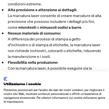
condizioni estreme.
Alta precisione e attenzione ai dettagli:
La marcatura laser consente di creare marcature di alta
precisione che possono includere i dettagli più fini,
come
microtesti
o
minuscoli codici a barre
.
Nessun materiale di consumo:
A differenza dei processi di stampa a getto
d'inchiostro o di stampa di etichette, la marcatura laser
non richiede inchiostri, coloranti o etichette, riducendo
la manutenzione e i costi.
Flessibilità nella produzione:
Con la marcatura laser, è possibile eseguire sia la
marcatura stazionaria
che quella
in movimento
. La
tecnologia è quindi adatta a linee di produzione rapide
Utilizziamo i cookie
ed efficienti, con velocità e movimenti diversi.
Potremmo posizionarli per l'analisi dei dati dei nostri visitatori, per migliorare il
Rispettosa dell'ambiente:
nostro sito Web, mostrare contenuti personalizzati e offrirti un'esperienza di
Poiché non vengono utilizzati prodotti chimici o
navigazione eccezionale. Per ulteriori informazioni sui cookie utilizziamo aprire
le impostazioni.
materiali di consumo come inchiostro o etichette, la