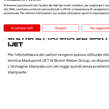
2. STAMPA DI TUBI: STAMPA
Potremmo posizionarli per l'analisi dei dati dei nostri visitatori, per migliorare il no
sito Web, mostrare contenuti personalizzati e offrirti un'esperienza di navigazione
Cellpack produce tubi termoretraibili per bassa e media ten
eccezionale. Per ulteriori informazioni sui cookie utilizziamo aprire le impostazioni
denominazione dell'articolo e il codice di produzione da un
hanno consigliato un inchiostro pigmentato bianco che crea 
Accettare tutti
Negare
No, aggiust
3. ETICHETTATURA DEI CAR
IJET
Per l'etichettatura dei cartoni vengono spesso utilizzate et
termica Markoprint iJET di Bluhm Weber Group, un dispositi
L'immagine stampata con iJet regge quindi senza problemi il
stampante.