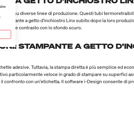
NTE A GETTO D'INCHIOSTRO LI
stro
sione su diverse linee di produzione. Questi tubi termoretraibil
.
a stampante a getto d'inchiostro Linx subito dopo la loro produz
un forte contrasto con lo sfondo scuro.
a
TONI: STAMPANTE A GETTO D'
ichette adesive. Tuttavia, la stampa diretta è più semplice ed eco
vo particolarmente veloce in grado di stampare su superfici ass
 confronto con un'etichetta. Il software i-Design consente di pro