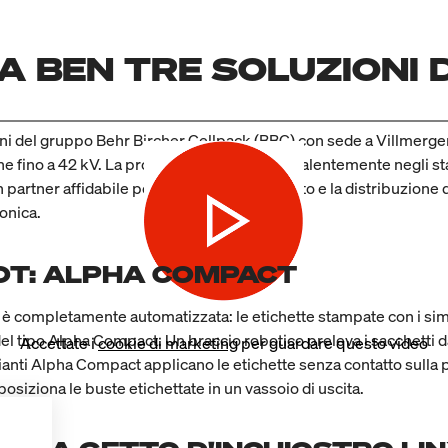
A BEN TRE SOLUZIONI
ni del gruppo Behr Bircher Cellpack (BBC) con sede a Villmergen
ne fino a 42 kV. La produzione avviene prevalentemente negli s
un partner affidabile per l'approvvigionamento e la distribuzione 
ronica.
BOT: ALPHA COMPACT
ta è completamente automatizzata: le etichette stampate con i sim
 del tipo Alpha Compact. Un braccio robotico preleva i sacchetti d
Accettate i
cookie di marketing
per guardare questo video
impianti Alpha Compact applicano le etichette senza contatto sulla 
iziona le buste etichettate in un vassoio di uscita.